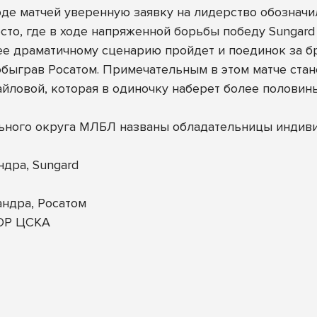
оде матчей уверенную заявку на лидерство обознач
сто, где в ходе напряженной борьбы победу Sungar
ее драматичному сценарию пройдет и поединок за бр
 обыграв Росатом. Примечательным в этом матче ст
вой, которая в одиночку наберет более половины 
ьного округа МЛБЛ названы обладательницы индив
дра, Sungard
ндра, Росатом
ОР ЦСКА