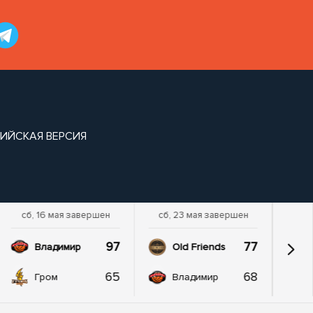
ИЙСКАЯ ВЕРСИЯ
сб, 16 мая завершен
сб, 23 мая завершен
97
77
Владимир
Old Friends
65
68
Гром
Владимир