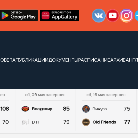
СОВЕТА
ПУБЛИКАЦИИ
ДОКУМЕНТЫ
РАСПИСАНИЕ
АРХИВ
АНГЛ
шен
сб, 09 мая завершен
сб, 16 мая завершен
108
85
75
Владимир
Вичуга
70
79
77
DTI
Old Friends