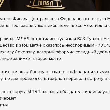
ли матчи Финала Центрального Федерального округа
анд. География участников получилась максимально 
рфинал МЛБЛ встретились тульская ВСК-Тулачермет
щество в этом матче оказалось неоспоримым - 73:54.
хаилу Соколову, который оформил солидный дабл-даб
рнире занимает второе место.
жи», взявшая бронзу в схватке с «Двадцатьпятыми».
у, но два промаха со штрафной перевели встречу в о
ьного округа МЛБЛ названы обладатели индивидуал
ачермет
ятые