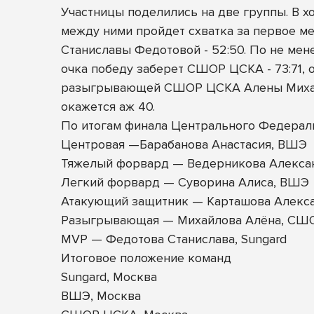
Участницы поделились на две группы. В х
между ними пройдет схватка за первое ме
Станиславы Федотовой - 52:50. По не мен
очка победу заберет СШОР ЦСКА - 73:71,
разыгрывающей СШОР ЦСКА Алены Михайло
окажется аж 40.
По итогам финала Центрального Федерал
Центровая —Барабанова Анастасия, ВШЭ
Тяжелый форвард — Ведерникова Алексан
Легкий форвард — Суворина Алиса, ВШЭ
Атакующий защитник — Карташова Алекса
Разыгрывающая — Михайлова Алёна, СШ
MVP — Федотова Станислава, Sungard
Итоговое положение команд
Sungard, Москва
ВШЭ, Москва