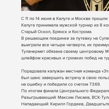
С 11 по 14 июня в Калуге и Москве прош
Калуга принимала мужской турнир из 8 ком
Старый Оскол, Брянск и Кострома.
В решающем поединке за путевку на Супе
выиграли все четыре четверти, их преиму
Тулачермет обязана своему центровому Ми
шлейфом красивых и громких побед на ту
Порадовала калужан местная команда «Эта
был шанс завершить встречу в свою польз
на ошибку и победили со счетом 73:69.
По итогам финала Центрального Федерал
Разыгрывающий: Максим Лисаев, ВСК-Тул
Нападающий: Кирилл Гордеев, Двадцатьп