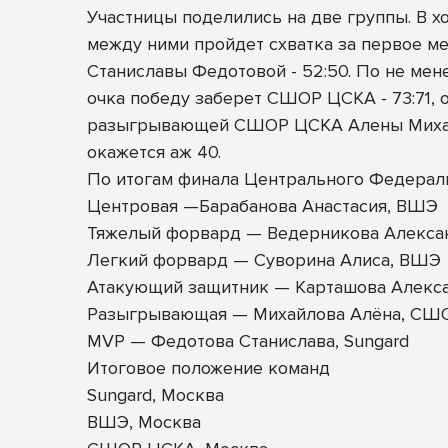
Участницы поделились на две группы. В х
между ними пройдет схватка за первое ме
Станиславы Федотовой - 52:50. По не мен
очка победу заберет СШОР ЦСКА - 73:71,
разыгрывающей СШОР ЦСКА Алены Михайло
окажется аж 40.
По итогам финала Центрального Федерал
Центровая —Барабанова Анастасия, ВШЭ
Тяжелый форвард — Ведерникова Алексан
Легкий форвард — Суворина Алиса, ВШЭ
Атакующий защитник — Карташова Алекса
Разыгрывающая — Михайлова Алёна, СШ
MVP — Федотова Станислава, Sungard
Итоговое положение команд
Sungard, Москва
ВШЭ, Москва