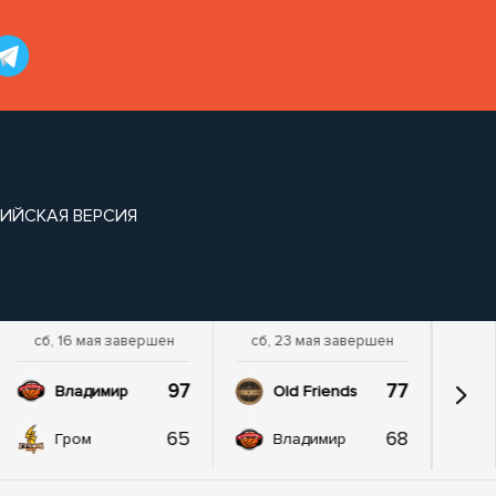
ИЙСКАЯ ВЕРСИЯ
сб, 16 мая завершен
сб, 23 мая завершен
97
77
Владимир
Old Friends
65
68
Гром
Владимир