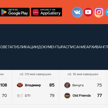
СОВЕТА
ПУБЛИКАЦИИ
ДОКУМЕНТЫ
РАСПИСАНИЕ
АРХИВ
АНГЛ
шен
сб, 09 мая завершен
сб, 16 мая завершен
108
85
75
Владимир
Вичуга
70
79
77
DTI
Old Friends