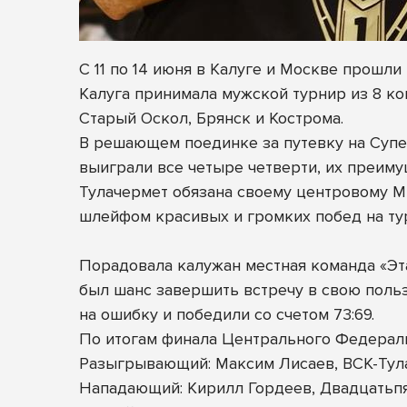
С 11 по 14 июня в Калуге и Москве прош
Калуга принимала мужской турнир из 8 ком
Старый Оскол, Брянск и Кострома.
В решающем поединке за путевку на Супе
выиграли все четыре четверти, их преиму
Тулачермет обязана своему центровому Ми
шлейфом красивых и громких побед на ту
Порадовала калужан местная команда «Эта
был шанс завершить встречу в свою польз
на ошибку и победили со счетом 73:69.
По итогам финала Центрального Федерал
Разыгрывающий: Максим Лисаев, ВСК-Тул
Нападающий: Кирилл Гордеев, Двадцатьп