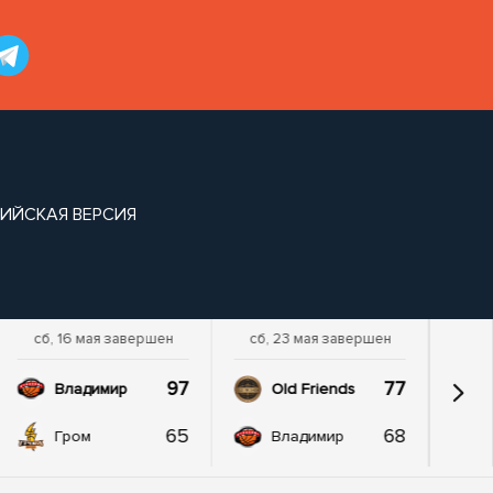
ИЙСКАЯ ВЕРСИЯ
сб, 16 мая завершен
сб, 23 мая завершен
97
77
Владимир
Old Friends
65
68
Гром
Владимир