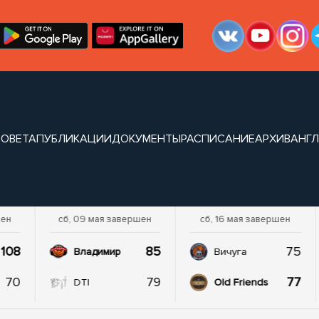
СОВЕТА
ПУБЛИКАЦИИ
ДОКУМЕНТЫ
РАСПИСАНИЕ
АРХИВ
АНГЛ
шен
сб, 09 мая завершен
сб, 16 мая завершен
108
85
75
Владимир
Вичуга
70
79
77
DTI
Old Friends