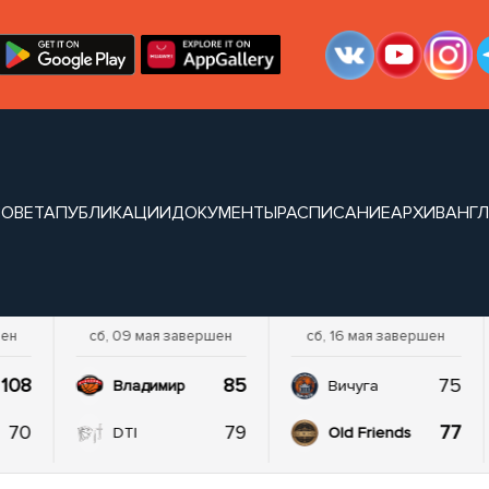
СОВЕТА
ПУБЛИКАЦИИ
ДОКУМЕНТЫ
РАСПИСАНИЕ
АРХИВ
АНГЛ
шен
сб, 09 мая завершен
сб, 16 мая завершен
108
85
75
Владимир
Вичуга
70
79
77
DTI
Old Friends