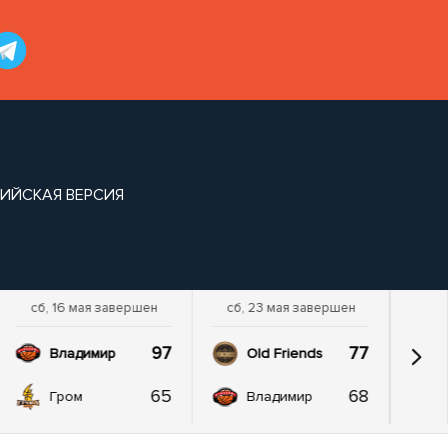
ИЙСКАЯ ВЕРСИЯ
сб, 16 мая завершен
сб, 23 мая завершен
97
77
Владимир
Old Friends
65
68
Гром
Владимир